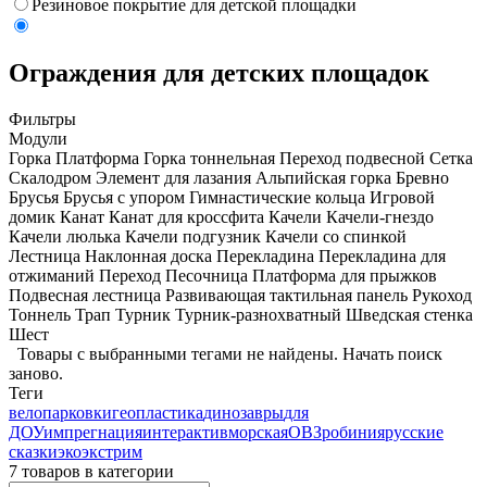
Резиновое покрытие для детской площадки
Ограждения для детских площадок
Фильтры
Модули
Горка
Платформа
Горка тоннельная
Переход подвесной
Сетка
Скалодром
Элемент для лазания
Альпийская горка
Бревно
Брусья
Брусья с упором
Гимнастические кольца
Игровой
домик
Канат
Канат для кроссфита
Качели
Качели-гнездо
Качели люлька
Качели подгузник
Качели со спинкой
Лестница
Наклонная доска
Перекладина
Перекладина для
отжиманий
Переход
Песочница
Платформа для прыжков
Подвесная лестница
Развивающая тактильная панель
Рукоход
Тоннель
Трап
Турник
Турник-разнохватный
Шведская стенка
Шест
Товары с выбранными тегами не найдены.
Начать поиск
заново
.
Теги
велопарковки
геопластика
динозавры
для
ДОУ
импрегнация
интерактив
морская
ОВЗ
робиния
русские
сказки
эко
экстрим
7 товаров
в категории