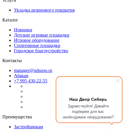
Услуги
Укладка резинового покрытия
Каталог
Новинки
Детские игровые площадки
Игровое оборудование
Спортивные площадки
Городское благоустройство
Контакты
manager@ndsooo.ru
Абакан
+7 995 430-22-55
Наш Двор Сибирь
Файлы cookie
Здравствуйте! Давайте
подберём для вас
Мы используем файлы cookie для улучшения взаимодействия
необходимое оборудование?
Преимущества
с пользователями и обслуживания. Продолжая просмотр
страниц нашего сайта, вы принимаете условия
Политики в
Застройщикам