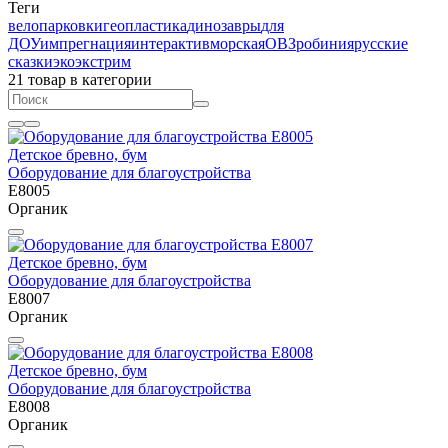
Теги
велопарковки
геопластика
динозавры
для
ДОУ
импрегнация
интерактив
морская
ОВЗ
робиния
русские
сказки
эко
экстрим
21 товар
в категории
Детское бревно, бум
Оборудование для благоустройства
E8005
Органик
Детское бревно, бум
Оборудование для благоустройства
E8007
Органик
Детское бревно, бум
Оборудование для благоустройства
E8008
Органик