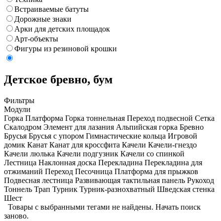
Встраиваемые батуты
Дорожные знаки
Арки для детских площадок
Арт-объекты
Фигуры из резиновой крошки
Детское бревно, бум
Фильтры
Модули
Горка
Платформа
Горка тоннельная
Переход подвесной
Сетка
Скалодром
Элемент для лазания
Альпийская горка
Бревно
Брусья
Брусья с упором
Гимнастические кольца
Игровой
домик
Канат
Канат для кроссфита
Качели
Качели-гнездо
Качели люлька
Качели подгузник
Качели со спинкой
Лестница
Наклонная доска
Перекладина
Перекладина для
отжиманий
Переход
Песочница
Платформа для прыжков
Подвесная лестница
Развивающая тактильная панель
Рукоход
Тоннель
Трап
Турник
Турник-разнохватный
Шведская стенка
Шест
Товары с выбранными тегами не найдены.
Начать поиск
заново
.