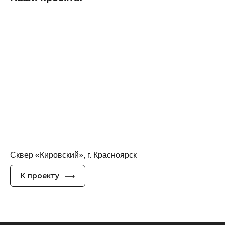
Сквер «Кировский», г. Красноярск
«П
К проекту