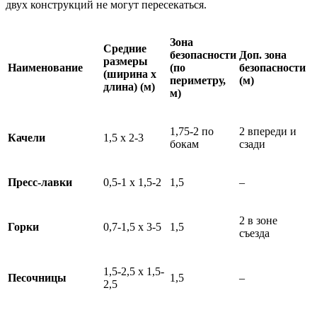
двух конструкций не могут пересекаться.
Зона
Средние
безопасности
Доп. зона
размеры
Наименование
(по
безопасности
(ширина х
периметру,
(м)
длина) (м)
м)
1,75-2 по
2 впереди и
Качели
1,5 х 2-3
бокам
сзади
Пресс-лавки
0,5-1 х 1,5-2
1,5
–
2 в зоне
Горки
0,7-1,5 х 3-5
1,5
съезда
1,5-2,5 х 1,5-
Песочницы
1,5
–
2,5