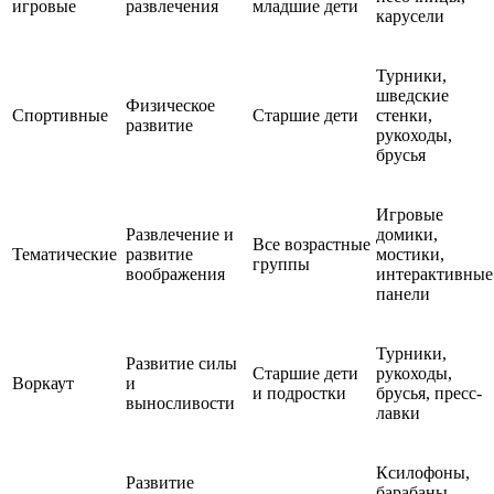
игровые
развлечения
младшие дети
карусели
Турники,
шведские
Физическое
Спортивные
Старшие дети
стенки,
развитие
рукоходы,
брусья
Игровые
Развлечение и
домики,
Все возрастные
Тематические
развитие
мостики,
группы
воображения
интерактивные
панели
Турники,
Развитие силы
Старшие дети
рукоходы,
Воркаут
и
и подростки
брусья, пресс-
выносливости
лавки
Ксилофоны,
Развитие
барабаны,