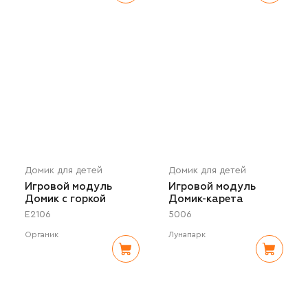
Перекладина
Перекладина для отжиманий
Переход
Песочница
Платформа для прыжков
Подвесная лестница
Развивающая тактильная панель
Рукоход
Тоннель
Трап
Турник
Турник-разнохватный
Шведская стенка
Шест
Домик для детей
Домик для детей
Игровой модуль
Игровой модуль
Домик с горкой
Домик-карета
E2106
5006
Теги
Органик
Лунапарк
велопарковки
геопластика
динозавры
для ДОУ
импрегнация
интерактив
морская
ОВЗ