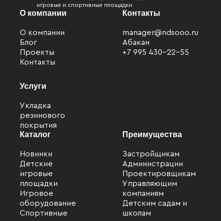
игровые и спортивные площадки
О компании
Контакты
О компании
manager@ndsooo.ru
Блог
Абакан
Проекты
+7 995 430-22-55
Контакты
Услуги
Укладка
резинового
покрытия
Каталог
Преимущества
Новинки
Застройщикам
Детские
Администрации
Файлы cookie
игровые
Проектировщикам
площадки
Управляющим
Мы используем файлы cookie для улучшения
Игровое
компаниям
взаимодействия с пользователями и обслуживания.
оборудование
Детским садам и
Продолжая просмотр страниц нашего сайта, вы
Спортивные
школам