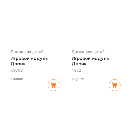
робиния
русские сказки
эко
экстрим
Домик для детей
Домик для детей
Игровой модуль
Игровой модуль
Домик
Домик
K5008
4432
Киндик
Индиго