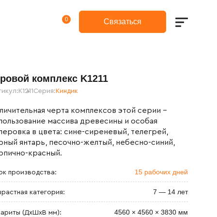
0
гровой комплекс K1211
тикул:
K1211
Серия:
Киндик
личительная черта комплексов этой серии -
пользование массива древесины и особая
леровка в цвета: сине-сиреневый, телегрей,
рный янтарь, песочно-желтый, небесно-синий,
рпично-красный.
15 рабочих дней
ок производства:
7 — 14 лет
зрастная категория:
4560 × 4560 × 3830 мм
бариты (ДхШxВ мм):