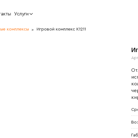
такты
Услуги
вые комплексы
Игровой комплекс K1211
И
Ар
От
ис
ко
че
ки
Ср
Во
Га