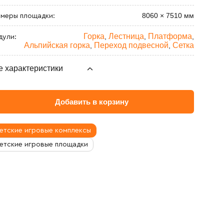
8060 × 7510 мм
змеры площадки:
Горка
Лестница
Платформа
,
,
,
дули:
Альпийская горка
Переход подвесной
Сетка
,
,
е характеристики
1500 мм
ксимальная высота падения:
Добавить в корзину
501.8 кг
сса изделия:
3.3 м³
анспортировочный объём:
етские игровые комплексы
етские игровые площадки