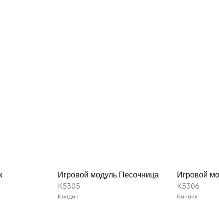
к
Игровой модуль Песочница
Игровой м
K5305
K5306
Киндик
Киндик