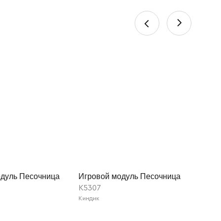
одуль Песочница
Игровой модуль Песочница
K5307
Киндик