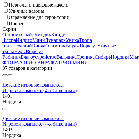
Перголы и парковые качели
Уличные вазоны
Ограждение для территории
Прочее
Серии
Органик
Слайд
Киндик
Киндик
Флора
Индиго
Мини
Лунапарк
Уника
Тропа
приключений
Виола
Олимпик
Вираж
Воркаут
Уличные
тренажёры
Воркаут
Робиния
Благоустройство
Вальдика
Тропика
Сибирь
Нордика
Ульт
ФЛОРА
АТРИО ВИРАЖ
АТРИО МИНИ
37 товаров
в категории
Детские игровые комплексы
Игровой комплекс (4-х башенный)
1401
Нордика
Детские игровые комплексы
Игровой комплекс (4-х башенный)
1402
Нордика