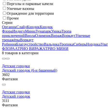
Перголы и парковые качели
Уличные вазоны
Ограждение для территории
Прочее
Серии
Органик
Слайд
Киндик
Киндик
Флора
Индиго
Мини
Лунапарк
Уника
Тропа
приключений
Виола
Олимпик
Вираж
Воркаут
Уличные
тренажёры
Воркаут
Робиния
Благоустройство
Вальдика
Тропика
Сибирь
Нордика
Ульт
ФЛОРА
АТРИО ВИРАЖ
АТРИО МИНИ
8 товаров
в категории
Детские городки
Детский городок (6-и башенный)
3602
Фантазия
Детские городки
Детский городок
3111
Фантазия