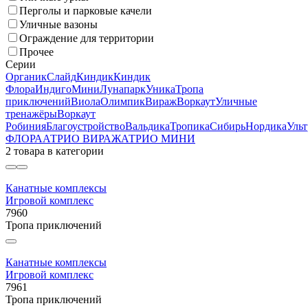
Перголы и парковые качели
Уличные вазоны
Ограждение для территории
Прочее
Серии
Органик
Слайд
Киндик
Киндик
Флора
Индиго
Мини
Лунапарк
Уника
Тропа
приключений
Виола
Олимпик
Вираж
Воркаут
Уличные
тренажёры
Воркаут
Робиния
Благоустройство
Вальдика
Тропика
Сибирь
Нордика
Ульт
ФЛОРА
АТРИО ВИРАЖ
АТРИО МИНИ
2 товара
в категории
Канатные комплексы
Игровой комплекс
7960
Тропа приключений
Канатные комплексы
Игровой комплекс
7961
Тропа приключений